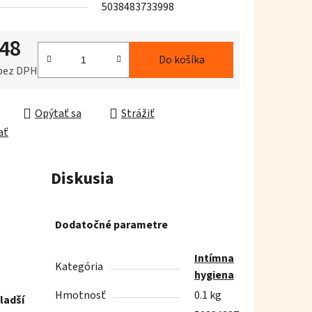
5038483733998
,48
iek.
Do košíka
 bez DPH
ková cena:
Opýtať sa
Strážiť
ať
Diskusia
Dodatočné parametre
Intímna
Kategória
hygiena
Hmotnosť
0.1 kg
ladší