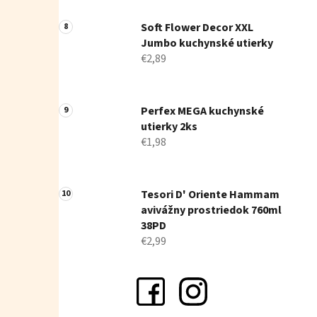
Soft Flower Decor XXL
Jumbo kuchynské utierky
€2,89
Perfex MEGA kuchynské
utierky 2ks
€1,98
Tesori D' Oriente Hammam
avivážny prostriedok 760ml
38PD
€2,99