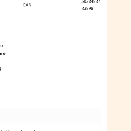
50384837
EAN
33998
so
pre
á