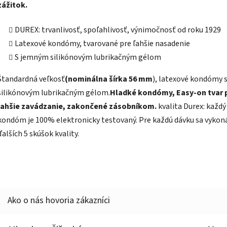
zážitok.
DUREX: trvanlivosť, spoľahlivosť, výnimočnosť od roku 1929
Latexové kondómy, tvarované pre ľahšie nasadenie
S jemným silikónovým lubrikačným gélom
Štandardná veľkosť
(nominálna šírka 56 mm
), latexové kondómy 
silikónovým lubrikačným gélom.
Hladké kondómy, Easy-on tvar 
ľahšie zavádzanie, zakončené zásobníkom.
kvalita Durex: každý
kondóm je 100% elektronicky testovaný. Pre každú dávku sa vykon
ďalších 5 skúšok kvality.