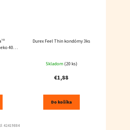
a¹⁰
Durex Feel Thin kondómy 3ks
ieko 400
Skladom
(20 ks)
€1,88
Do košíka
d:
42419884