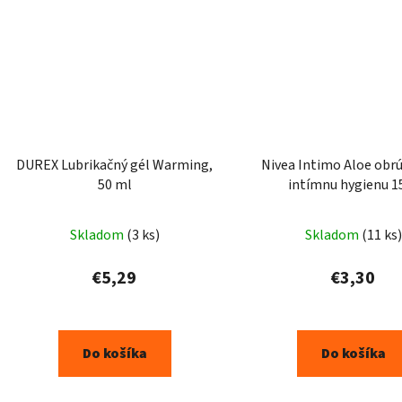
DUREX Lubrikačný gél Warming,
Nivea Intimo Aloe obrú
50 ml
intímnu hygienu 1
Skladom
(3 ks)
Skladom
(11 ks)
€5,29
€3,30
Do košíka
Do košíka