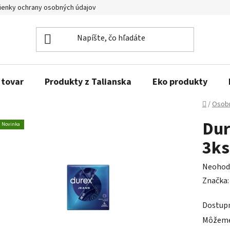
enky ochrany osobných údajov
Obľúbené produkty
Kontakty
 tovar
Produkty z Talianska
Eko produkty
Domov
/
Osobn
Dur
Novinka
3ks
Prieme
Neohod
hodnot
Značka
produk
Dostup
je
Môžeme 
0,0