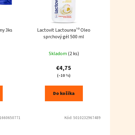
my 3ks
Lactovit Lactourea¹⁰ Oleo
sprchový gél 500 ml
Skladom
(2 ks)
€4,75
(–10 %)
Do košíka
1660650771
Kód:
5010232967489