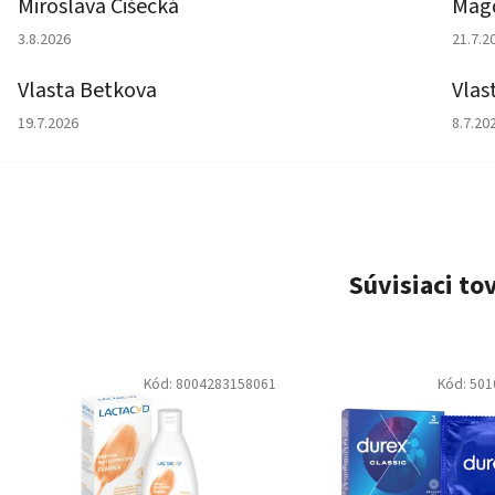
Miroslava Čišecká
Magd
Hodnotenie obchodu je 1 z 5 hviezdičiek.
Hodno
3.8.2026
21.7.2
Vlasta Betkova
Vlas
Hodnotenie obchodu je 5 z 5 hviezdičiek.
Hodno
19.7.2026
8.7.20
Súvisiaci to
Kód:
8004283158061
Kód:
501