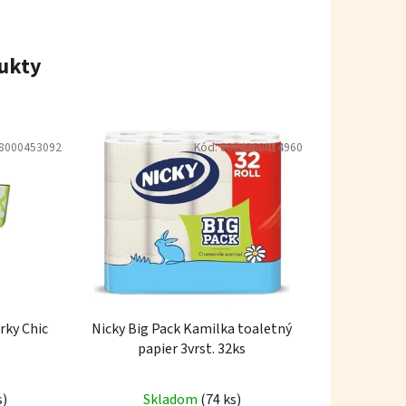
ukty
8000453092
Kód:
8004260014960
rky Chic
Nicky Big Pack Kamilka toaletný
papier 3vrst. 32ks
Priemerné
s)
Skladom
(74 ks)