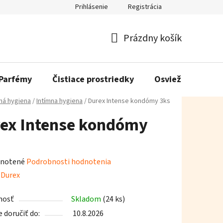
Prihlásenie
Registrácia
Prázdny košík
Nákupný
košík
Parfémy
Čistiace prostriedky
Osviežovače vzd
á hygiena
/
Intímna hygiena
/
Durex Intense kondómy 3ks
ex Intense kondómy
rné
notené
Podrobnosti hodnotenia
enie
:
Durex
tu
nosť
Skladom
(24 ks)
doručiť do:
10.8.2026