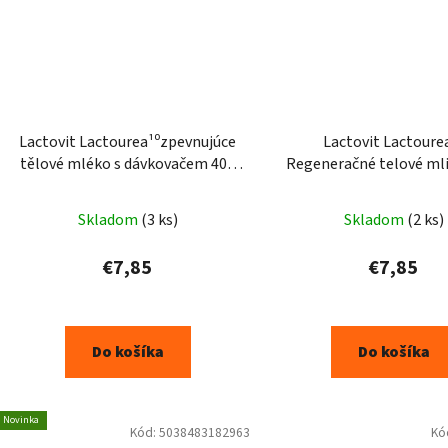
Lactovit Lactourea¹⁰zpevnujúce
Lactovit Lactoure
tělové mléko s dávkovačem 400
Regeneračné telové ml
ml
ml
Skladom
(3 ks)
Skladom
(2 ks)
€7,85
€7,85
Do košíka
Do košíka
Novinka
Kód:
5038483182963
Kó