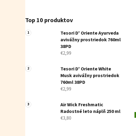
Top 10 produktov
Tesori D' Oriente Ayurveda
avivážny prostriedok 760ml
38PD
€2,99
Tesori D' Oriente White
Musk avivážny prostriedok
760ml 38PD
€2,99
Air Wick Freshmatic
Radostné leto náplň 250 ml
€3,80