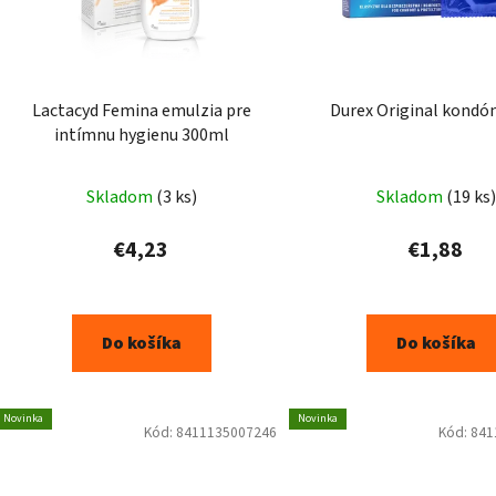
Lactacyd Femina emulzia pre
Durex Original kondó
intímnu hygienu 300ml
Skladom
(3 ks)
Skladom
(19 ks)
€4,23
€1,88
Do košíka
Do košíka
Novinka
Novinka
Kód:
8411135007246
Kód:
841