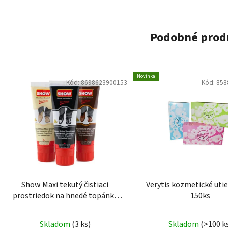
Podobné prod
Novinka
Kód:
8698623900153
Kód:
858
Show Maxi tekutý čistiaci
Verytis kozmetické utie
prostriedok na hnedé topánky
150ks
75ml
Skladom
(3 ks)
Skladom
(>100 k