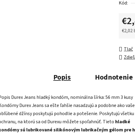
Kód:
z
5
€2
hviezdič
€2,02
Jednot
Tlač
Zdieľ
Popis
Hodnotenie
Popis
Durex Jeans hladký kondóm, nominálna šírka: 56 mm 3 kusy
Kondómy Durex Jeans sa ešte ľahšie nasadzujú a podobne ako vaše
obľúbené džínsy poskytujú pohodlie a potešenie. Poskytujú všetku
ochranu, na ktorú sa od Durexu môžete spoľahnúť. Tieto
hladké
kondómy sú lubrikované silikónovým lubrikačným gélom pre h