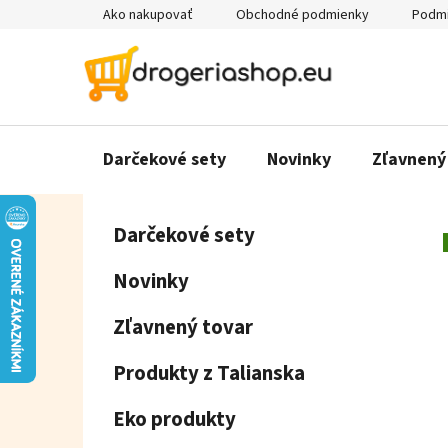
Prejsť
Ako nakupovať
Obchodné podmienky
Podmi
na
obsah
Darčekové sety
Novinky
Zľavnený
B
K
Preskočiť
Darčekové sety
a
o
kategórie
t
č
Novinky
e
n
g
ý
Zľavnený tovar
ó
p
r
Produkty z Talianska
a
i
e
n
Eko produkty
e