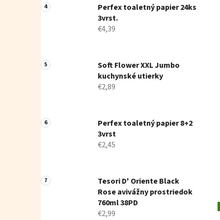
Perfex toaletný papier 24ks
3vrst.
€4,39
Soft Flower XXL Jumbo
kuchynské utierky
€2,89
Perfex toaletný papier 8+2
3vrst
€2,45
Tesori D' Oriente Black
Rose avivážny prostriedok
760ml 38PD
€2,99