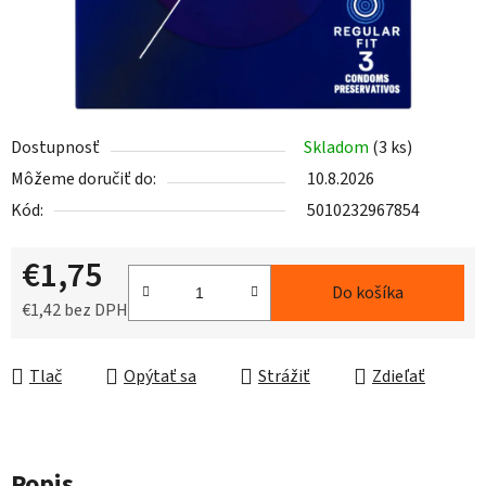
Dostupnosť
Skladom
(3 ks)
Môžeme doručiť do:
10.8.2026
Kód:
5010232967854
€1,75
Do košíka
€1,42 bez DPH
Jednotková cena:
Tlač
Opýtať sa
Strážiť
Zdieľať
Popis