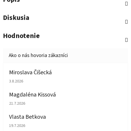
Diskusia
Hodnotenie
Miroslava Čišecká
Hodnotenie obchodu je 1 z 5 hviezdičiek.
3.8.2026
Magdaléna Kissová
Hodnotenie obchodu je 5 z 5 hviezdičiek.
21.7.2026
Vlasta Betkova
Hodnotenie obchodu je 5 z 5 hviezdičiek.
19.7.2026