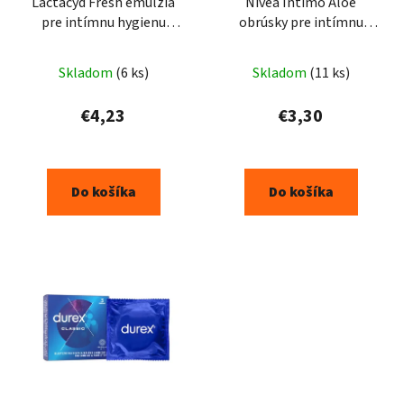
Lactacyd Fresh emulzia
Nivea Intimo Aloe
pre intímnu hygienu
obrúsky pre intímnu
300ml
hygienu 15ks
Skladom
(6 ks)
Skladom
(11 ks)
€4,23
€3,30
Do košíka
Do košíka