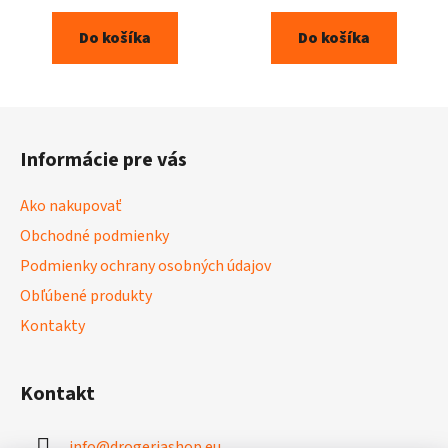
z
Do košíka
Do košíka
5
hviezdičiek.
Z
á
Informácie pre vás
p
ä
Ako nakupovať
t
Obchodné podmienky
i
Podmienky ochrany osobných údajov
e
Obľúbené produkty
Kontakty
Kontakt
info
@
drogeriashop.eu