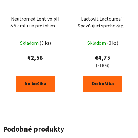
Neutromed Lentivo pH
Lactovit Lactourea¹⁰
5.5 emluzia pre intímnu
Spevňujuci sprchový gél
hygienu 200ml
500 ml
Skladom
(3 ks)
Skladom
(3 ks)
€2,58
€4,75
(–10 %)
Do košíka
Do košíka
Podobné produkty