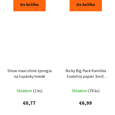
Do košíka
Do košíka
Show maxi shine špongia
Nicky Big Pack Kamilka
na topánky hnedé
toaletný papier 3vrst.
32ks
Priemerné
Skladom
(2 ks)
Skladom
(74 ks)
hodnotenie
produktu
€0,77
€6,99
je
5,0