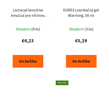
Lactacyd Sensitive
DUREX Lubrikačný gél
emulzia pre intímnu
Warming, 50 ml
hygienu 300ml
Skladom
(9 ks)
Skladom
(3 ks)
€4,23
€5,29
Do košíka
Do košíka
Novinka