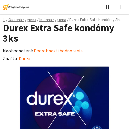
Prejsť
Hľadať
Nákupn
na
košík
obsah
Domov
/
Osobná hygiena
/
Intímna hygiena
/
Durex Extra Safe kondómy 3ks
Durex Extra Safe kondómy
3ks
Priemerné
Neohodnotené
Podrobnosti hodnotenia
hodnotenie
Značka:
Durex
produktu
je
0,0
z
5
hviezdičiek.