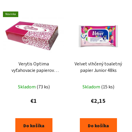
Novinka
Verytis Optima
Velvet vlhčený toaletný
vyťahovacie papierové
papier Junior 48ks
vreckovky 100ks
Skladom
(73 ks)
Skladom
(15 ks)
€1
€2,15
Do košíka
Do košíka