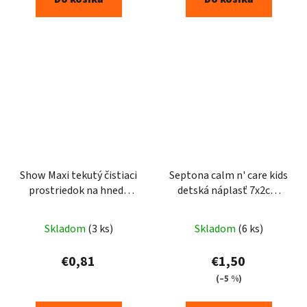
Show Maxi tekutý čistiaci
Septona calm n' care kids
prostriedok na hnedé
detská náplasť 7x2cm
topánky 75ml
15ks
Skladom
(3 ks)
Skladom
(6 ks)
€0,81
€1,50
(–5 %)