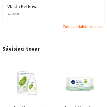
Vlasta Betkova
Hodnotenie obchodu je 4 z 5 hviezdičiek.
8.7.2026
Zobraziť ďalšie recenzie
Súvisiaci tovar