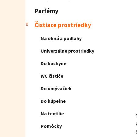
e
l
Parfémy
Čistiace prostriedky
Na okná a podlahy
Univerzálne prostriedky
Do kuchyne
WC čističe
Do umývačiek
Do kúpeľne
Na textílie
Pomôcky