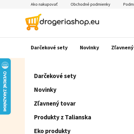
Prejsť
Ako nakupovať
Obchodné podmienky
Podmi
na
obsah
Darčekové sety
Novinky
Zľavnený
B
K
Preskočiť
Darčekové sety
a
o
kategórie
t
č
Novinky
e
n
g
ý
Zľavnený tovar
ó
p
r
Produkty z Talianska
a
i
e
n
Eko produkty