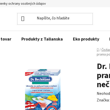
enky ochrany osobných údajov
Obľúbené produkty
Kontakty
 tovar
Produkty z Talianska
Eko produkty
Domov
/
Čisti
prania po
Dr.
pra
neč
Prieme
Neohod
hodnot
Značka
produk