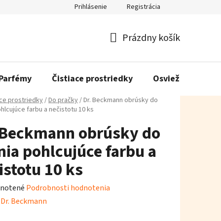
Prihlásenie
Registrácia
Prázdny košík
Nákupný
košík
Parfémy
Čistiace prostriedky
Osviežovače vzd
ace prostriedky
/
Do pračky
/
Dr. Beckmann obrúsky do
hlcujúce farbu a nečistotu 10 ks
 Beckmann obrúsky do
nia pohlcujúce farbu a
istotu 10 ks
rné
notené
Podrobnosti hodnotenia
enie
:
Dr. Beckmann
tu