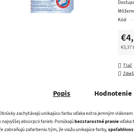
Dostup
je
Môžeme 
0,0
Kód:
z
5
€4
hviezdič
€3,37
Jednot
Tlač
Zdieľ
Popis
Hodnotenie
Obrúsky zachytávajú unikajúcu farbu vďaka extra jemným vláknam
k najvyššej absorpcii farieb. Ponúkajú
bezstarostné pranie
vďaka 
že zabraňujú zafarbeniu tým, že viažu unikajúce farby,
spoľahlivos