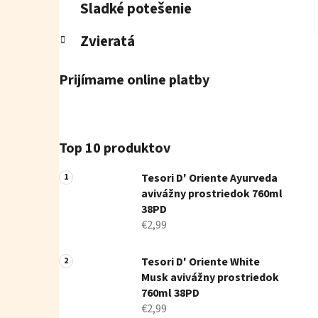
Sladké potešenie
Zvieratá
Prijímame online platby
Top 10 produktov
Tesori D' Oriente Ayurveda
avivážny prostriedok 760ml
38PD
€2,99
Tesori D' Oriente White
Musk avivážny prostriedok
760ml 38PD
€2,99