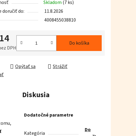
nosť
Skladom
(7 ks)
doručiť do:
11.8.2026
4008455038810
,14
iek.
Do košíka
 bez DPH
ková cena:
Opýtať sa
Strážiť
ať
Diskusia
Dodatočné parametre
tomu,
Do
ť
Kategória