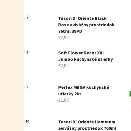
Tesori D' Oriente Black
Rose avivážny prostriedok
760ml 38PD
€2,99
Soft Flower Decor XXL
Jumbo kuchynské utierky
€2,89
Perfex MEGA kuchynské
utierky 2ks
€1,98
Tesori D' Oriente Hammam
avivážny prostriedok 760ml