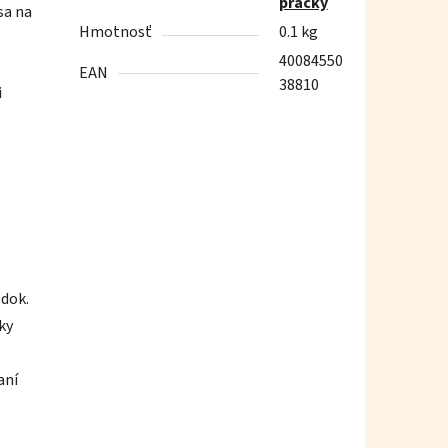
pračky
sa na
Hmotnosť
0.1 kg
40084550
EAN
38810
i
edok.
ky
aní