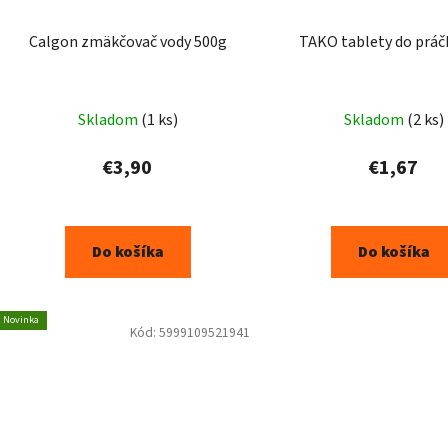
Calgon zmäkčovač vody 500g
TAKO tablety do práč
Skladom
(1 ks)
Skladom
(2 ks)
€3,90
€1,67
Do košíka
Do košíka
Novinka
Kód:
5999109521941