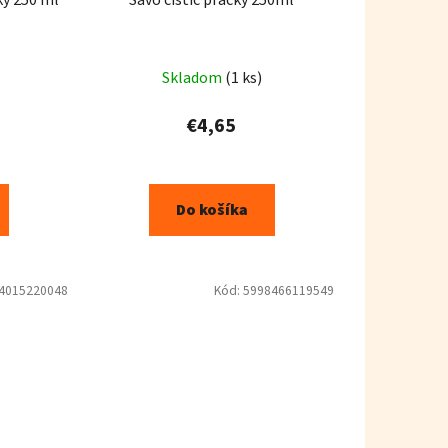
Skladom
(1 ks)
€4,65
Do košíka
4015220048
Kód:
5998466119549