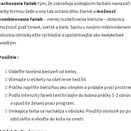
zachovania farieb
tým, že zabraňujú unikajúcim farbám naviazať 
farby formou šede a ony tak ostanú dlho žiarivé a
možnosť
kombinovania farieb
– menej rozdeľovania bielizne – dokonca
možnosť prať tmavé, svetlé a biele. Spolu s novými mikrovláknam
pôsobia obrúsky ešte rýchlejšie a spoľahlivejšie ako kedykoľvek
predtým.
Použitie :
Oddeľte farebnú bielizeň od bielej.
Všímajte si etikety na ošetrenie textílií.
Práčku naplňte bielizňou ako obvykle a pridajte prací prostri
Podľa intenzity farieb textílií dajte do bubna práčky 1-2 obrús
a spustite želaný prací program.
Unikajúca farba sa nachádza v obrúsku. Použitý obrúsok po pr
odstráňte a vhoďte do koša na smeti.