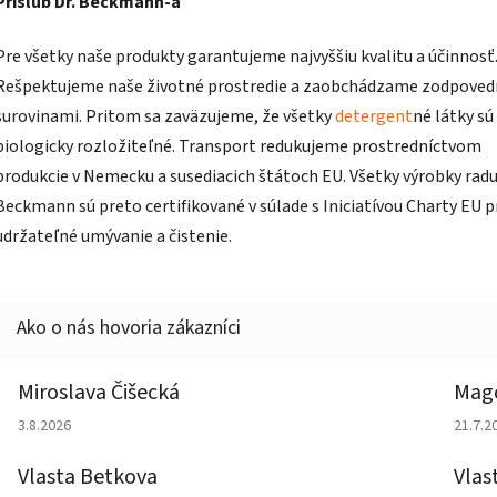
Prísľub Dr. Beckmann-a
Pre všetky naše produkty garantujeme najvyššiu kvalitu a účinnosť
Rešpektujeme naše životné prostredie a zaobchádzame zodpoved
surovinami. Pritom sa zaväzujeme, že všetky
detergent
né látky sú
biologicky rozložiteľné. Transport redukujeme prostredníctvom
produkcie v Nemecku a susediacich štátoch EU. Všetky výrobky radu
Beckmann sú preto certifikované v súlade s Iniciatívou Charty EU p
udržateľné umývanie a čistenie.
Miroslava Čišecká
Magd
Hodnotenie obchodu je 1 z 5 hviezdičiek.
Hodno
3.8.2026
21.7.2
Vlasta Betkova
Vlas