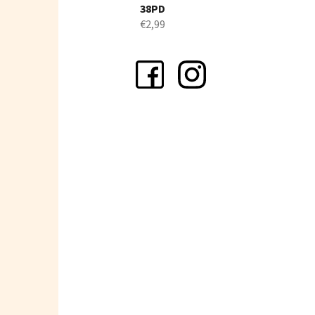
38PD
€2,99