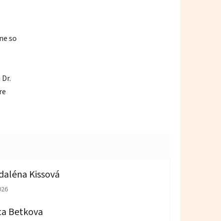
.
ne so
 Dr.
re
aléna Kissová
tenie obchodu je 5 z 5 hviezdičiek.
026
ta Betkova