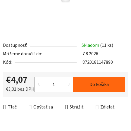
Dostupnosť
Skladom
(11 ks)
Môžeme doručiť do:
7.8.2026
Kód:
8720181147890
€4,07
Do košíka
€3,31 bez DPH
Jednotková cena:
Tlač
Opýtať sa
Strážiť
Zdieľať