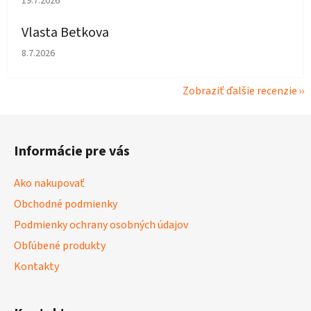
19.7.2026
Vlasta Betkova
Hodnotenie obchodu je 4 z 5 hviezdičiek.
8.7.2026
Zobraziť ďalšie recenzie
Z
á
Informácie pre vás
p
ä
Ako nakupovať
t
Obchodné podmienky
i
Podmienky ochrany osobných údajov
e
Obľúbené produkty
Kontakty