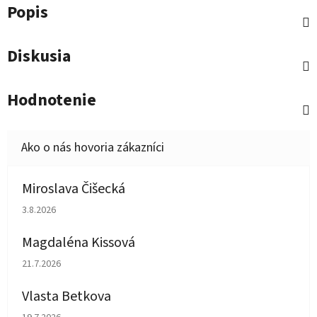
Popis
Diskusia
Hodnotenie
Miroslava Čišecká
Hodnotenie obchodu je 1 z 5 hviezdičiek.
3.8.2026
Magdaléna Kissová
Hodnotenie obchodu je 5 z 5 hviezdičiek.
21.7.2026
Vlasta Betkova
Hodnotenie obchodu je 5 z 5 hviezdičiek.