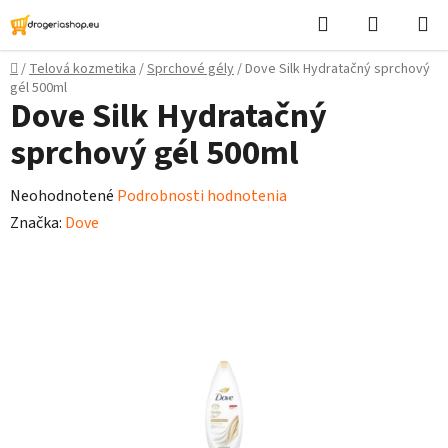
Prejsť
Hľadať
Nákupn
na
košík
obsah
Domov
/
Telová kozmetika
/
Sprchové gély
/
Dove Silk Hydratačný sprchový
gél 500ml
Dove Silk Hydratačný
sprchový gél 500ml
Priemerné
Neohodnotené
Podrobnosti hodnotenia
hodnotenie
Značka:
Dove
produktu
je
0,0
z
5
hviezdičiek.