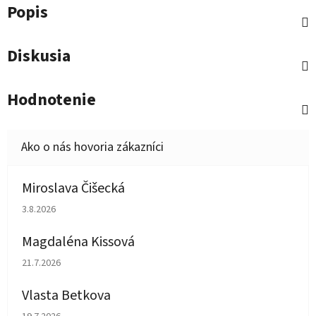
Popis
Diskusia
Hodnotenie
Miroslava Čišecká
Hodnotenie obchodu je 1 z 5 hviezdičiek.
3.8.2026
Magdaléna Kissová
Hodnotenie obchodu je 5 z 5 hviezdičiek.
21.7.2026
Vlasta Betkova
Hodnotenie obchodu je 5 z 5 hviezdičiek.