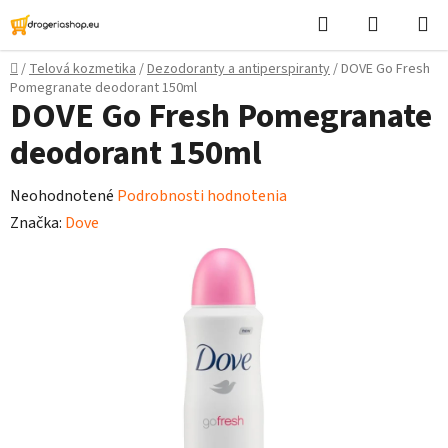
Prejsť
Hľadať
Nákupn
na
košík
obsah
Domov
/
Telová kozmetika
/
Dezodoranty a antiperspiranty
/
DOVE Go Fresh
Pomegranate deodorant 150ml
DOVE Go Fresh Pomegranate
deodorant 150ml
Priemerné
Neohodnotené
Podrobnosti hodnotenia
hodnotenie
Značka:
Dove
produktu
je
0,0
z
5
hviezdičiek.