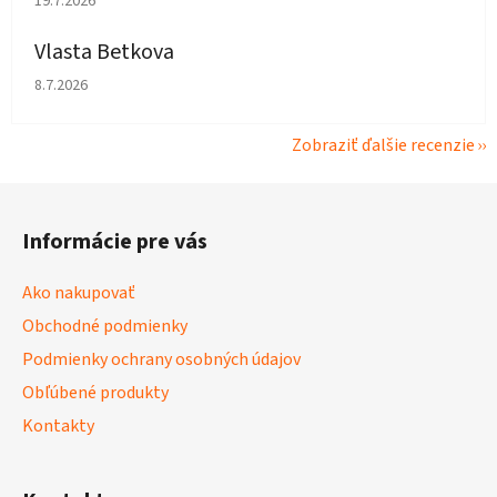
19.7.2026
Vlasta Betkova
Hodnotenie obchodu je 4 z 5 hviezdičiek.
8.7.2026
Zobraziť ďalšie recenzie
Z
á
Informácie pre vás
p
ä
Ako nakupovať
t
Obchodné podmienky
i
Podmienky ochrany osobných údajov
e
Obľúbené produkty
Kontakty