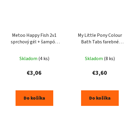
Metoo Happy Fish 2v1
My Little Pony Colour
sprchový gél + šampón
Bath Tabs farebné
na vlasy 500ml
šumivé tablety do kúpeľa
9x16g
Skladom
(4 ks)
Skladom
(8 ks)
€3,06
€3,60
Do košíka
Do košíka