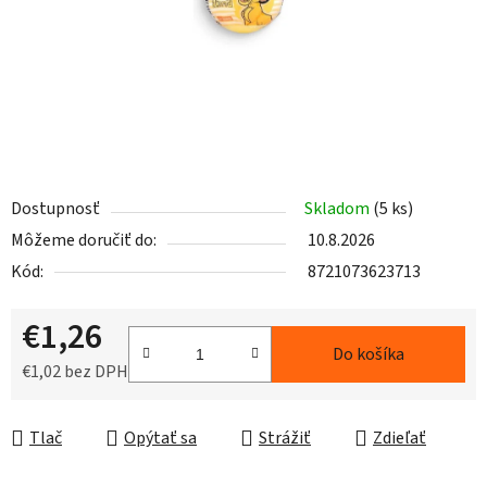
Dostupnosť
Skladom
(5 ks)
Môžeme doručiť do:
10.8.2026
Kód:
8721073623713
€1,26
Do košíka
€1,02 bez DPH
Jednotková cena:
Tlač
Opýtať sa
Strážiť
Zdieľať