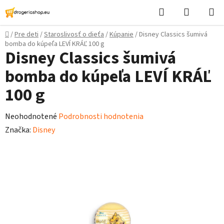
Prejsť
Hľadať
Nákupn
na
košík
obsah
Domov
/
Pre deti
/
Staroslivosť o dieťa
/
Kúpanie
/
Disney Classics šumivá
bomba do kúpeľa LEVÍ KRÁĽ 100 g
Disney Classics šumivá
bomba do kúpeľa LEVÍ KRÁĽ
100 g
Priemerné
Neohodnotené
Podrobnosti hodnotenia
hodnotenie
Značka:
Disney
produktu
je
0,0
z
5
hviezdičiek.