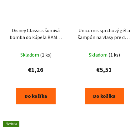
Disney Classics šumivá
Unicornis sprchový gél a
bomba do kúpeľa BAMBI
šampón na vlasy pre deti
100g
400 ml
Skladom
(1 ks)
Skladom
(1 ks)
€1,26
€5,51
Do košíka
Do košíka
Novinka