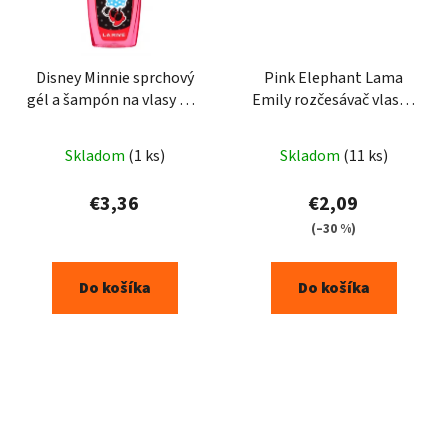
Disney Minnie sprchový
Pink Elephant Lama
gél a šampón na vlasy pre
Emily rozčesávač vlasov
deti 250 ml
pre deti sprej 3+ 150 ml
Skladom
(1 ks)
Skladom
(11 ks)
€3,36
€2,09
(–30 %)
Do košíka
Do košíka