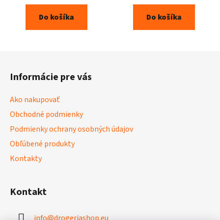
Do košíka
Do košíka
Z
á
Informácie pre vás
p
ä
Ako nakupovať
t
Obchodné podmienky
i
Podmienky ochrany osobných údajov
e
Obľúbené produkty
Kontakty
Kontakt
info
@
drogeriashop.eu