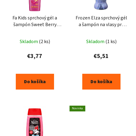
Fa Kids sprchový gél a
Frozen Elza sprchový gél
šampón Sweet Berry
a šampón na vlasy pre
400ml
deti 400 ml
Skladom
(2 ks)
Skladom
(1 ks)
€3,77
€5,51
Do košíka
Do košíka
Novinka