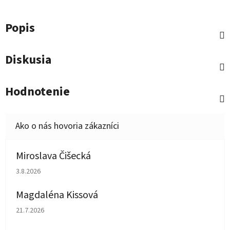
Popis
Diskusia
Hodnotenie
Miroslava Čišecká
Hodnotenie obchodu je 1 z 5 hviezdičiek.
3.8.2026
Magdaléna Kissová
Hodnotenie obchodu je 5 z 5 hviezdičiek.
21.7.2026