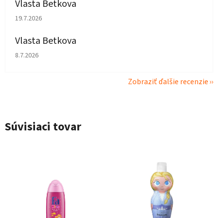
Vlasta Betkova
Hodnotenie obchodu je 5 z 5 hviezdičiek.
19.7.2026
Vlasta Betkova
Hodnotenie obchodu je 4 z 5 hviezdičiek.
8.7.2026
Zobraziť ďalšie recenzie
Súvisiaci tovar