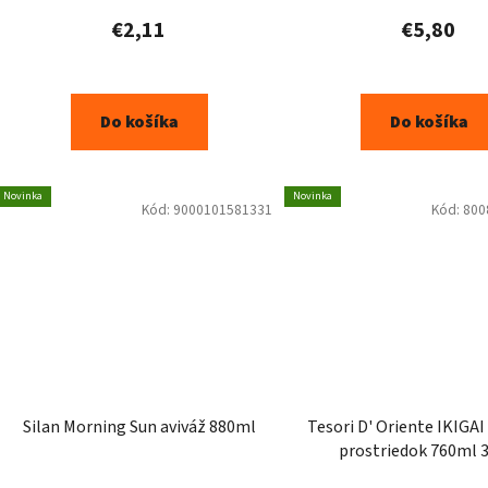
€2,11
€5,80
Do košíka
Do košíka
Novinka
Novinka
Kód:
9000101581331
Kód:
800
Silan Morning Sun aviváž 880ml
Tesori D' Oriente IKIGAI
prostriedok 760ml 