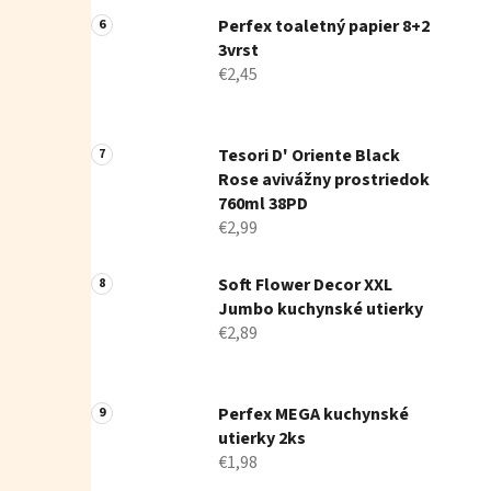
Perfex toaletný papier 8+2
3vrst
€2,45
Tesori D' Oriente Black
Rose avivážny prostriedok
760ml 38PD
€2,99
Soft Flower Decor XXL
Jumbo kuchynské utierky
€2,89
Perfex MEGA kuchynské
utierky 2ks
€1,98