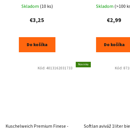
Skladom
(10 ks)
Skladom
(>100 k
€3,25
€2,99
Do košíka
Do košíka
Novinka
Kód:
4013162031733
Kód:
871
Kuschelweich Premium Finese -
Softlan aviváž 1liter bi