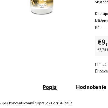
Skutočn
je
0,0
Dostup
z
Môžeme 
5
Kód:
hviezdič
€9
€7,74
Jednot
Tlač
Zdieľ
Popis
Hodnotenie
Super koncentrovaný prípravok Corri d-Italia