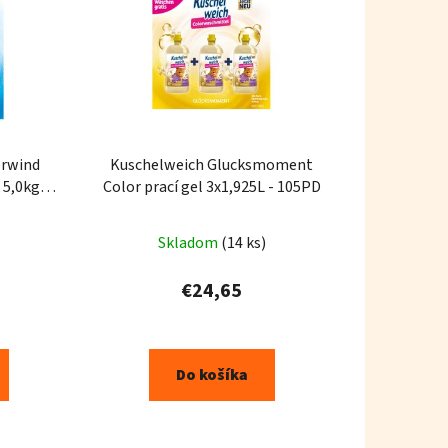
rwind
Kuschelweich Glucksmoment
 5,0kg
Color prací gel 3x1,925L - 105PD
Skladom
(14 ks)
€24,65
Do košíka