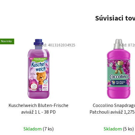
Súvisiaci to
Novinka
Kód:
4013162034925
Kód:
872
Kuschelweich Bluten-Frische
Coccolino Snapdra
aviváž 1 L - 38 PD
Patchouli aviváž 1,27
Skladom
(7 ks)
Skladom
(5 ks)