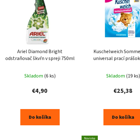
Ariel Diamond Bright
Kuschelweich Somme
odstraňovač škvŕn v spreji 750ml
universal prací prášok
100PD
Skladom
(6 ks)
Skladom
(19 ks)
€4,90
€25,38
Do košíka
Do košíka
Novinka