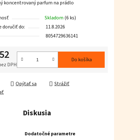
ý koncentrovaný parfum na prádlo
nosť
Skladom
(6 ks)
doručiť do:
11.8.2026
8054729636141
iek.
,52
Do košíka
 bez DPH
ková cena:
Opýtať sa
Strážiť
ať
Diskusia
Dodatočné parametre