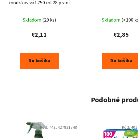
modrá aviváž 750 ml 28 praní
Skladom
(29 ks)
Skladom
(>100 k
€2,11
€2,85
Do košíka
Do košíka
Podobné prod
Kód:
7435427821748
Kód:
401