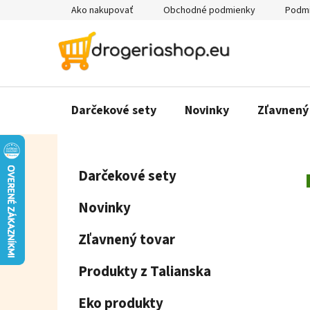
Prejsť
Ako nakupovať
Obchodné podmienky
Podmi
na
obsah
Darčekové sety
Novinky
Zľavnený
B
K
Preskočiť
Darčekové sety
a
o
kategórie
t
č
Novinky
e
n
g
ý
Zľavnený tovar
ó
p
r
Produkty z Talianska
a
i
e
n
Eko produkty