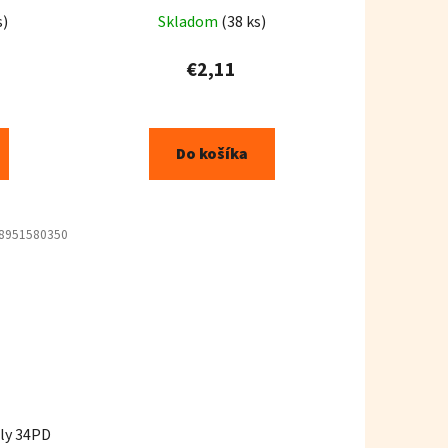
s)
Skladom
(38 ks)
€2,11
Do košíka
8951580350
ely 34PD