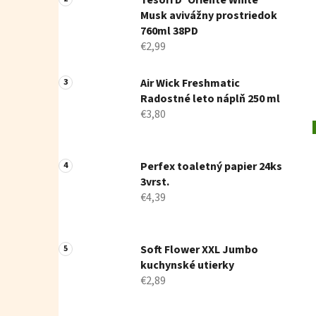
Tesori D' Oriente White
Musk avivážny prostriedok
760ml 38PD
€2,99
Air Wick Freshmatic
Radostné leto náplň 250 ml
€3,80
Perfex toaletný papier 24ks
3vrst.
€4,39
Soft Flower XXL Jumbo
kuchynské utierky
€2,89