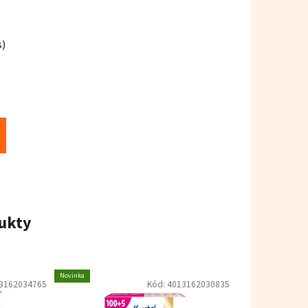
s)
ukty
Novinka
3162034765
Kód:
4013162030835