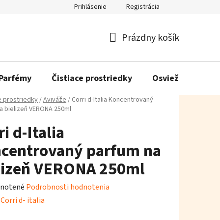
Prihlásenie
Registrácia
Prázdny košík
Nákupný
košík
Parfémy
Čistiace prostriedky
Osviežovače vzd
e prostriedky
/
Aviváže
/
Corri d-Italia Koncentrovaný
a bielizeň VERONA 250ml
i d-Italia
centrovaný parfum na
lizeň VERONA 250ml
rné
notené
Podrobnosti hodnotenia
enie
:
Corri d- italia
tu