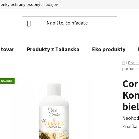
enky ochrany osobných údajov
Obľúbené produkty
Kontakty
 tovar
Produkty z Talianska
Eko produkty
Domov
/
Praci
parfum n
Corr
Novinka
Kon
bie
Prieme
Neohod
hodnot
Značka
produk