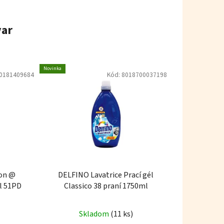
var
Novinka
0181409684
Kód:
8018700037198
gon @
DELFINO Lavatrice Prací gél
5l 51PD
Classico 38 praní 1750ml
Skladom
(11 ks)