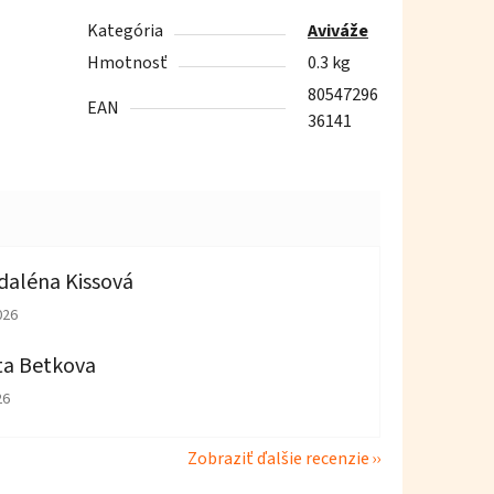
Kategória
Aviváže
Hmotnosť
0.3 kg
80547296
EAN
36141
aléna Kissová
tenie obchodu je 5 z 5 hviezdičiek.
026
ta Betkova
tenie obchodu je 4 z 5 hviezdičiek.
26
Zobraziť ďalšie recenzie