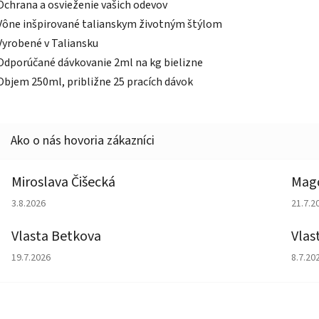
Ochrana a osvieženie vašich odevov
Vône inšpirované talianskym životným štýlom
Vyrobené v Taliansku
Odporúčané dávkovanie 2ml na kg bielizne
Objem 250ml, približne 25 pracích dávok
Miroslava Čišecká
Magd
Hodnotenie obchodu je 1 z 5 hviezdičiek.
Hodno
3.8.2026
21.7.2
Vlasta Betkova
Vlas
Hodnotenie obchodu je 5 z 5 hviezdičiek.
Hodno
19.7.2026
8.7.20