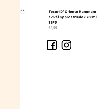
Tesori D' Oriente Hammam
avivážny prostriedok 760ml
38PD
€2,99