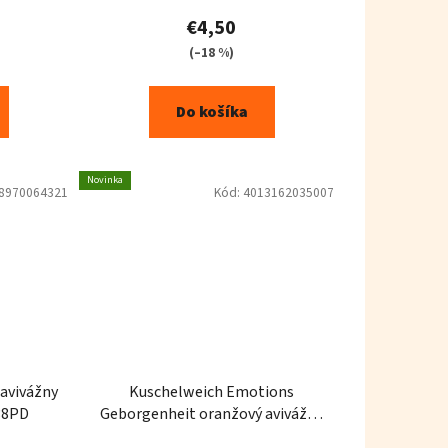
€4,50
(–18 %)
Do košíka
Novinka
8970064321
Kód:
4013162035007
 avivážny
Kuschelweich Emotions
38PD
Geborgenheit oranžový avivážny
prostriedok 1l 33PD