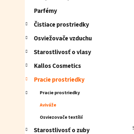
e
l
Parfémy
Čistiace prostriedky
Osviežovače vzduchu
Starostlivosť o vlasy
Kallos Cosmetics
Pracie prostriedky
Pracie prostriedky
Aviváže
Osviezovače textílií
Starostlivosť o zuby