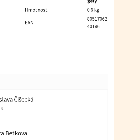
gély
Hmotnosť
0.6 kg
80517062
EAN
40186
slava Čišecká
tenie obchodu je 1 z 5 hviezdičiek.
26
ta Betkova