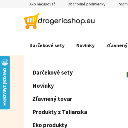
Prejsť
Ako nakupovať
Obchodné podmienky
Podmi
na
obsah
Darčekové sety
Novinky
Zľavnený
B
K
Preskočiť
Darčekové sety
a
o
kategórie
t
č
Novinky
e
n
g
ý
Zľavnený tovar
ó
p
r
Produkty z Talianska
a
i
e
n
Eko produkty