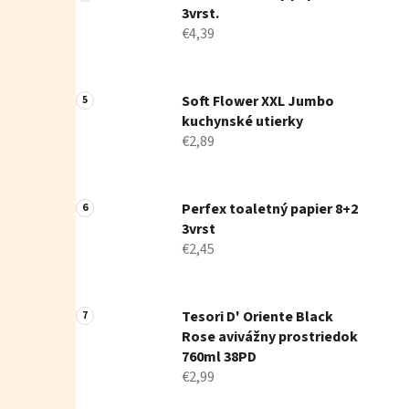
3vrst.
€4,39
Soft Flower XXL Jumbo
kuchynské utierky
€2,89
Perfex toaletný papier 8+2
3vrst
€2,45
Tesori D' Oriente Black
Rose avivážny prostriedok
760ml 38PD
€2,99