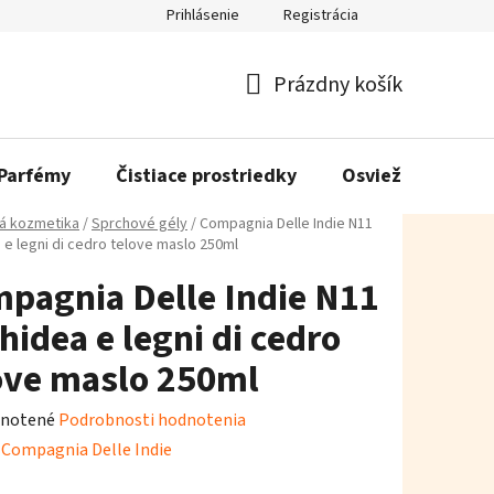
Prihlásenie
Registrácia
Prázdny košík
Nákupný
košík
Parfémy
Čistiace prostriedky
Osviežovače vzd
á kozmetika
/
Sprchové gély
/
Compagnia Delle Indie N11
 e legni di cedro telove maslo 250ml
pagnia Delle Indie N11
hidea e legni di cedro
ove maslo 250ml
rné
notené
Podrobnosti hodnotenia
enie
:
Compagnia Delle Indie
tu