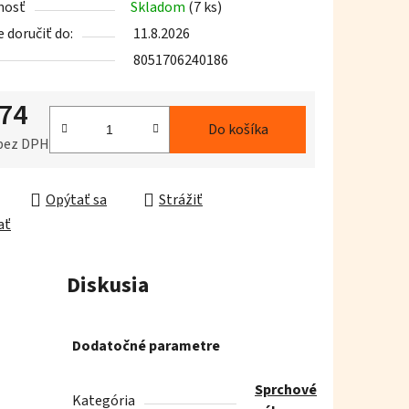
nosť
Skladom
(7 ks)
doručiť do:
11.8.2026
8051706240186
,74
iek.
Do košíka
 bez DPH
ková cena:
Opýtať sa
Strážiť
ať
Diskusia
Dodatočné parametre
Sprchové
Kategória