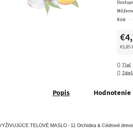
Dostup
je
Môžeme 
0,0
Kód:
z
5
€4
hviezdič
€3,85
Jednot
Tlač
Zdieľ
Popis
Hodnotenie
VYŽIVUJÚCE TELOVÉ MASLO - 11 Orchidea & Cédrové drevo