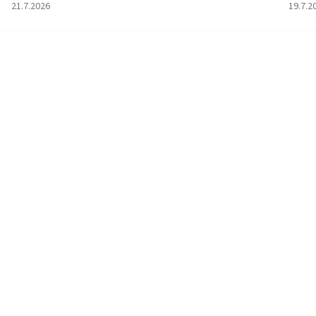
Hodnotenie obchodu je 5 z 5 hviezdičiek.
Hodno
21.7.2026
19.7.2