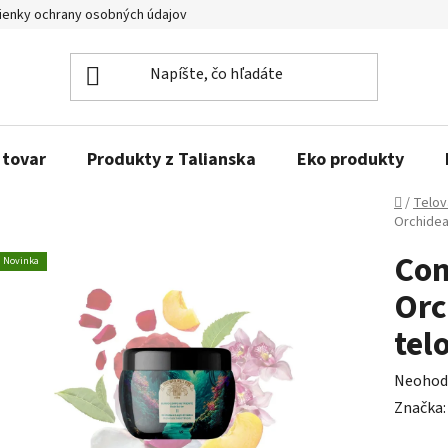
enky ochrany osobných údajov
Obľúbené produkty
Kontakty
 tovar
Produkty z Talianska
Eko produkty
Domov
/
Telov
Orchidea
Com
Novinka
Orc
tel
Prieme
Neohod
hodnot
Značka
produk