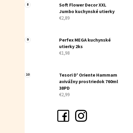
Soft Flower Decor XXL
Jumbo kuchynské utierky
€2,89
Perfex MEGA kuchynské
utierky 2ks
€1,98
Tesori D' Oriente Hammam
avivážny prostriedok 760ml
38PD
€2,99