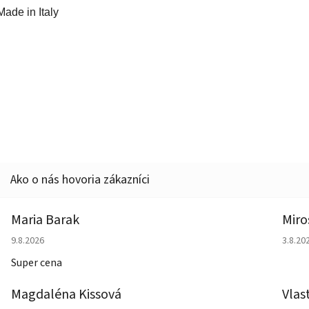
Made in Italy
Maria Barak
Miro
Hodnotenie obchodu je 5 z 5 hviezdičiek.
Hodno
9.8.2026
3.8.20
Super cena
Magdaléna Kissová
Vlas