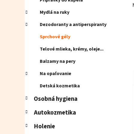
Prípravky do kúpeľa
Mydlá na ruky
Dezodoranty a antiperspiranty
Sprchové gély
Telové mlieka, krémy, oleje...
Balzamy na pery
Na opaľovanie
Detská kozmetika
Osobná hygiena
Autokozmetika
Holenie