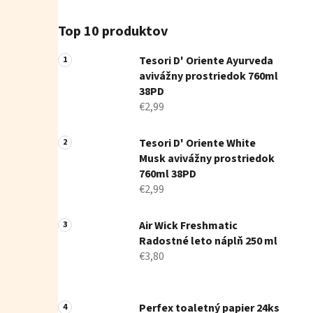
Top 10 produktov
Tesori D' Oriente Ayurveda
avivážny prostriedok 760ml
38PD
€2,99
Tesori D' Oriente White
Musk avivážny prostriedok
760ml 38PD
€2,99
Air Wick Freshmatic
Radostné leto náplň 250 ml
€3,80
Perfex toaletný papier 24ks