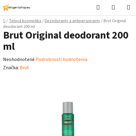
Prejsť
Hľadať
Nákupn
na
košík
obsah
Domov
/
Telová kozmetika
/
Dezodoranty a antiperspiranty
/
Brut Original
deodorant 200 ml
Brut Original deodorant 200
ml
Priemerné
Neohodnotené
Podrobnosti hodnotenia
hodnotenie
Značka:
Brut
produktu
je
0,0
z
5
hviezdičiek.