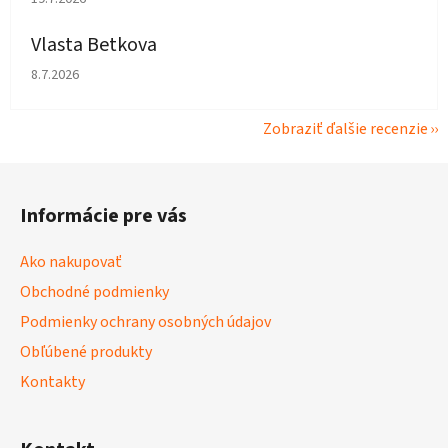
Vlasta Betkova
Hodnotenie obchodu je 4 z 5 hviezdičiek.
8.7.2026
Zobraziť ďalšie recenzie
Z
á
Informácie pre vás
p
ä
Ako nakupovať
t
Obchodné podmienky
i
Podmienky ochrany osobných údajov
e
Obľúbené produkty
Kontakty