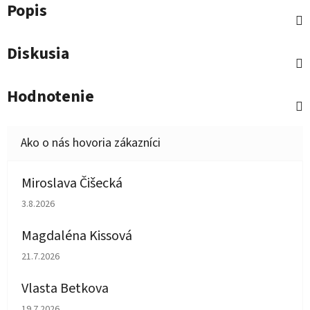
Popis
Diskusia
Hodnotenie
Miroslava Čišecká
Hodnotenie obchodu je 1 z 5 hviezdičiek.
3.8.2026
Magdaléna Kissová
Hodnotenie obchodu je 5 z 5 hviezdičiek.
21.7.2026
Vlasta Betkova
Hodnotenie obchodu je 5 z 5 hviezdičiek.
19.7.2026