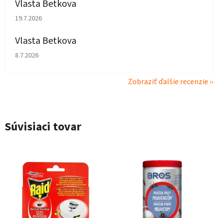
Vlasta Betkova
Hodnotenie obchodu je 5 z 5 hviezdičiek.
19.7.2026
Vlasta Betkova
Hodnotenie obchodu je 4 z 5 hviezdičiek.
8.7.2026
Zobraziť ďalšie recenzie
Súvisiaci tovar