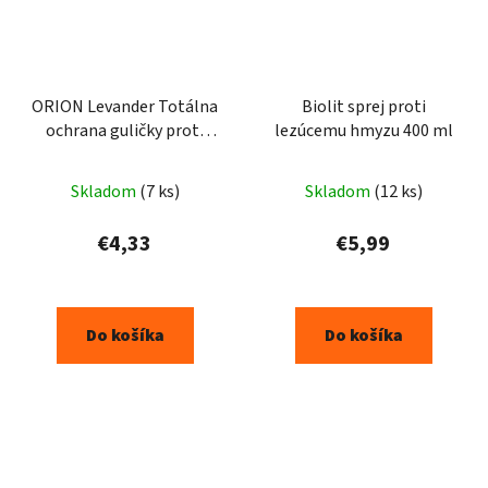
ORION Levander Totálna
Biolit sprej proti
ochrana guličky proti
lezúcemu hmyzu 400 ml
moliam 20ks
Skladom
(7 ks)
Skladom
(12 ks)
€4,33
€5,99
Do košíka
Do košíka