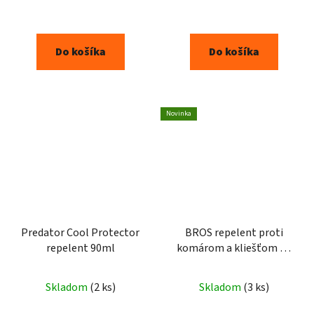
je
5,0
z
Do košíka
Do košíka
5
hviezdičiek.
Novinka
Predator Cool Protector
BROS repelent proti
repelent 90ml
komárom a kliešťom 90
ml
Skladom
(2 ks)
Skladom
(3 ks)