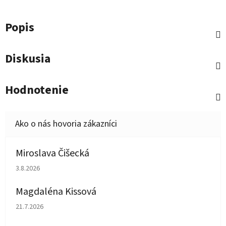
Popis
Diskusia
Hodnotenie
Miroslava Čišecká
Hodnotenie obchodu je 1 z 5 hviezdičiek.
3.8.2026
Magdaléna Kissová
Hodnotenie obchodu je 5 z 5 hviezdičiek.
21.7.2026