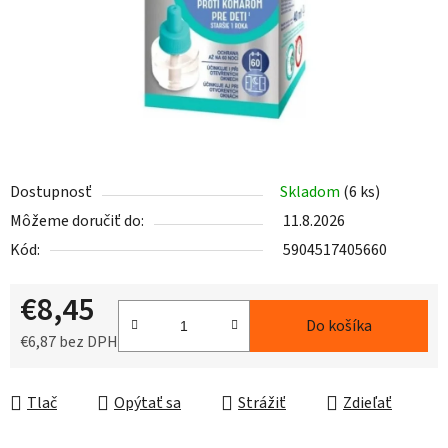
Dostupnosť
Skladom
(6 ks)
Môžeme doručiť do:
11.8.2026
Kód:
5904517405660
€8,45
Do košíka
€6,87 bez DPH
Jednotková cena:
Tlač
Opýtať sa
Strážiť
Zdieľať