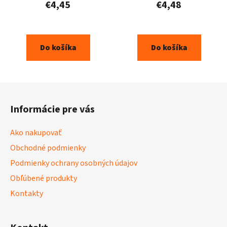
€4,45
€4,48
Do košíka
Do košíka
Z
á
Informácie pre vás
p
ä
Ako nakupovať
t
Obchodné podmienky
i
Podmienky ochrany osobných údajov
e
Obľúbené produkty
Kontakty