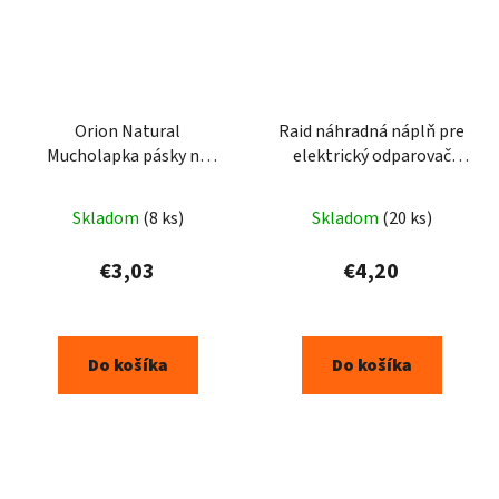
Orion Natural
Raid náhradná náplň pre
Mucholapka pásky na
elektrický odparovač
okná 4ks
proti komárom 30ks
Skladom
(8 ks)
Skladom
(20 ks)
€3,03
€4,20
Do košíka
Do košíka