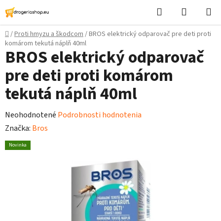
Prejsť
Hľadať
Nákupn
na
košík
obsah
Domov
/
Proti hmyzu a škodcom
/
BROS elektrický odparovač pre deti proti
komárom tekutá náplň 40ml
BROS elektrický odparovač
pre deti proti komárom
tekutá náplň 40ml
Priemerné
Neohodnotené
Podrobnosti hodnotenia
hodnotenie
Značka:
Bros
produktu
Novinka
je
0,0
z
5
hviezdičiek.