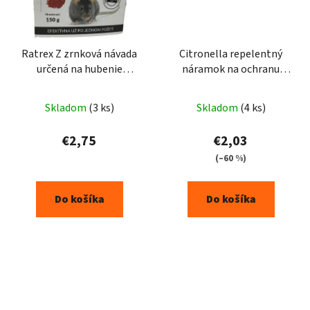
Ratrex Z zrnková návada
Citronella repelentný
určená na hubenie
náramok na ochranu
potkanov a myší 150g
proti hmyzu - 3 ks /-
ruzový
Skladom
(3 ks)
Skladom
(4 ks)
€2,75
€2,03
(–60 %)
Do košíka
Do košíka