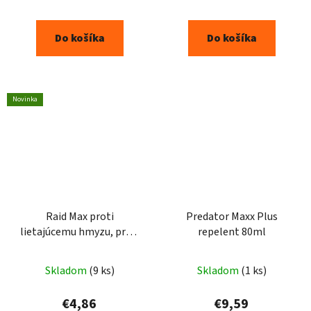
Do košíka
Do košíka
Novinka
Raid Max proti
Predator Maxx Plus
lietajúcemu hmyzu, proti
repelent 80ml
komárom a muchám
Priemerné
300ml
Skladom
(9 ks)
Skladom
(1 ks)
hodnotenie
produktu
€4,86
€9,59