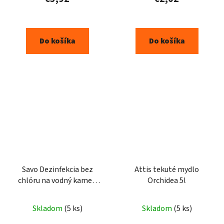
Do košíka
Do košíka
Savo Dezinfekcia bez
Attis tekuté mydlo
chlóru na vodný kameň
Orchidea 5l
700 ml
Skladom
(5 ks)
Skladom
(5 ks)