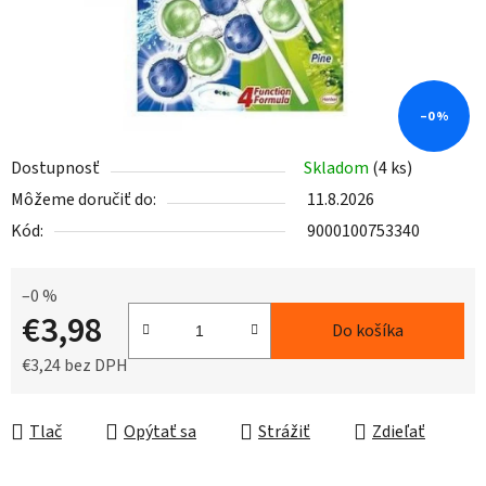
–0 %
Dostupnosť
Skladom
(4 ks)
Môžeme doručiť do:
11.8.2026
Kód:
9000100753340
–0 %
€3,98
Do košíka
€3,24 bez DPH
Jednotková cena:
Tlač
Opýtať sa
Strážiť
Zdieľať