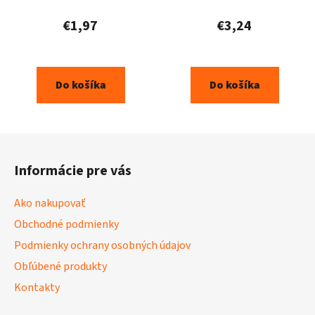
€1,97
€3,24
Do košíka
Do košíka
Z
á
Informácie pre vás
p
ä
Ako nakupovať
t
Obchodné podmienky
i
Podmienky ochrany osobných údajov
e
Obľúbené produkty
Kontakty