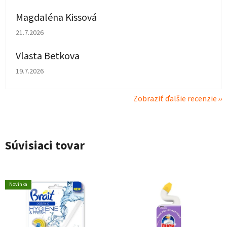
Magdaléna Kissová
Hodnotenie obchodu je 5 z 5 hviezdičiek.
21.7.2026
Vlasta Betkova
Hodnotenie obchodu je 5 z 5 hviezdičiek.
19.7.2026
Zobraziť ďalšie recenzie
Súvisiaci tovar
Novinka