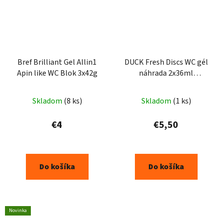
Bref Brilliant Gel Allin1
DUCK Fresh Discs WC gél
Apin like WC Blok 3x42g
náhrada 2x36ml
Eucalyptus
Skladom
(8 ks)
Skladom
(1 ks)
€4
€5,50
Do košíka
Do košíka
Novinka