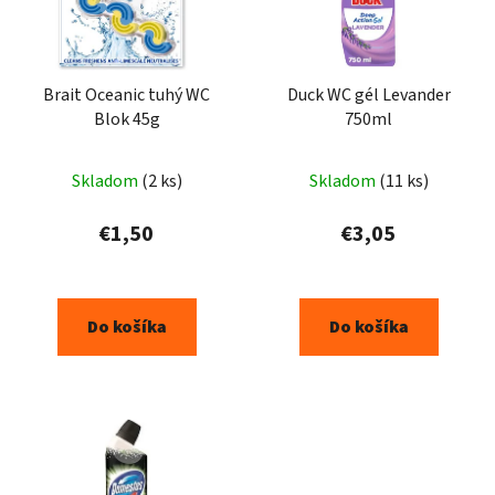
Brait Oceanic tuhý WC
Duck WC gél Levander
Blok 45g
750ml
Skladom
(2 ks)
Skladom
(11 ks)
€1,50
€3,05
Do košíka
Do košíka