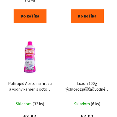
(–3 %)
5,0
z
Do košíka
Do košíka
5
hviezdičiek.
Pulirapid Aceto na hrdzu
Luxon 100g
a vodný kameň s octom
rýchlorozpúšťač vodného
750ml
kameňa
Skladom
(32 ks)
Skladom
(6 ks)
€3,92
€2,02