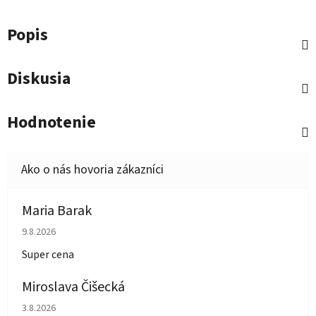
Popis
Diskusia
Hodnotenie
Maria Barak
Hodnotenie obchodu je 5 z 5 hviezdičiek.
9.8.2026
Super cena
Miroslava Čišecká
Hodnotenie obchodu je 1 z 5 hviezdičiek.
3.8.2026