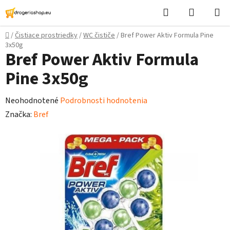
Prejsť
Hľadať
Nákupn
na
košík
obsah
Domov
/
Čistiace prostriedky
/
WC čističe
/
Bref Power Aktiv Formula Pine
3x50g
Bref Power Aktiv Formula
Pine 3x50g
Priemerné
Neohodnotené
Podrobnosti hodnotenia
hodnotenie
Značka:
Bref
produktu
je
0,0
z
5
hviezdičiek.