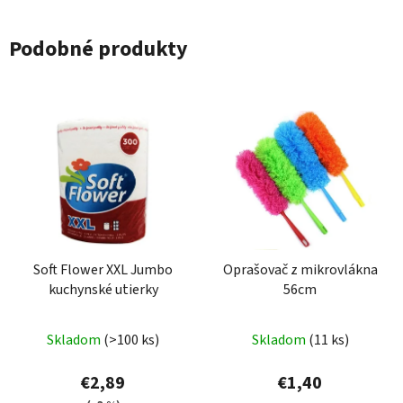
Podobné produkty
Soft Flower XXL Jumbo
Oprašovač z mikrovlákna
kuchynské utierky
56cm
Priemerné
Skladom
(>100 ks)
Skladom
(11 ks)
hodnotenie
produktu
€2,89
€1,40
je