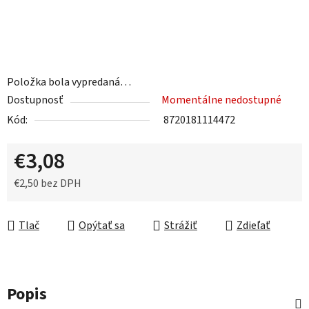
Položka bola vypredaná…
Dostupnosť
Momentálne nedostupné
Kód:
8720181114472
€3,08
€2,50 bez DPH
Jednotková cena:
Tlač
Opýtať sa
Strážiť
Zdieľať
Popis