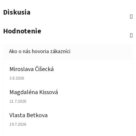
Diskusia
Hodnotenie
Miroslava Čišecká
Hodnotenie obchodu je 1 z 5 hviezdičiek.
3.8.2026
Magdaléna Kissová
Hodnotenie obchodu je 5 z 5 hviezdičiek.
21.7.2026
Vlasta Betkova
Hodnotenie obchodu je 5 z 5 hviezdičiek.
19.7.2026