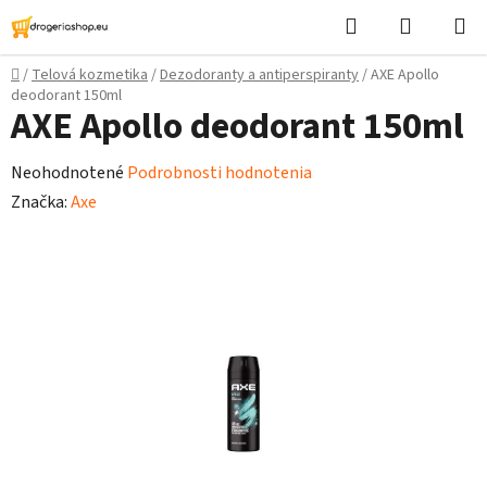
Prejsť
Hľadať
Nákupn
na
košík
obsah
Domov
/
Telová kozmetika
/
Dezodoranty a antiperspiranty
/
AXE Apollo
deodorant 150ml
AXE Apollo deodorant 150ml
Priemerné
Neohodnotené
Podrobnosti hodnotenia
hodnotenie
Značka:
Axe
produktu
je
0,0
z
5
hviezdičiek.