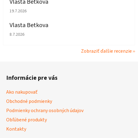
Vlasta Betkova
Hodnotenie obchodu je 5 z 5 hviezdičiek.
19.7.2026
Vlasta Betkova
Hodnotenie obchodu je 4 z 5 hviezdičiek.
8.7.2026
Zobraziť ďalšie recenzie
Z
á
Informácie pre vás
p
ä
Ako nakupovať
t
Obchodné podmienky
i
Podmienky ochrany osobných údajov
e
Obľúbené produkty
Kontakty