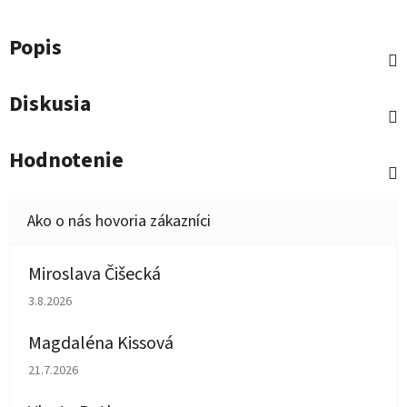
Popis
Diskusia
Hodnotenie
Miroslava Čišecká
Hodnotenie obchodu je 1 z 5 hviezdičiek.
3.8.2026
Magdaléna Kissová
Hodnotenie obchodu je 5 z 5 hviezdičiek.
21.7.2026