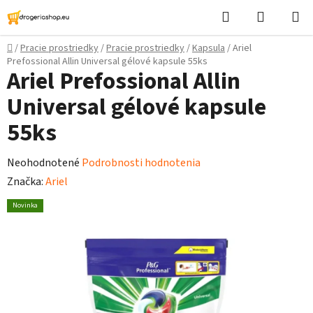
Prejsť
Hľadať
Nákupn
na
košík
obsah
Domov
/
Pracie prostriedky
/
Pracie prostriedky
/
Kapsula
/
Ariel
Prefossional Allin Universal gélové kapsule 55ks
Ariel Prefossional Allin
Universal gélové kapsule
55ks
Priemerné
Neohodnotené
Podrobnosti hodnotenia
hodnotenie
Značka:
Ariel
produktu
Novinka
je
0,0
z
5
hviezdičiek.