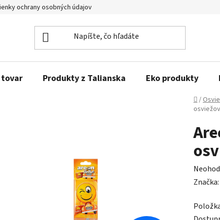
enky ochrany osobných údajov
Obľúbené produkty
Kontakty
 tovar
Produkty z Talianska
Eko produkty
Domov
/
Osvie
osviežov
Are
osv
Prieme
Neohod
hodnot
Značka
produk
Položk
je
Dostup