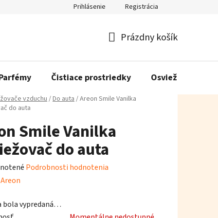
Prihlásenie
Registrácia
Prázdny košík
Nákupný
košík
Parfémy
Čistiace prostriedky
Osviežovače vzd
žovače vzduchu
/
Do auta
/
Areon Smile Vanilka
ač do auta
on Smile Vanilka
iežovač do auta
rné
notené
Podrobnosti hodnotenia
enie
:
Areon
tu
a bola vypredaná…
nosť
Momentálne nedostupné