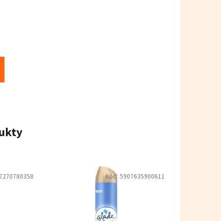
ukty
7270780358
Kód:
5907635900611