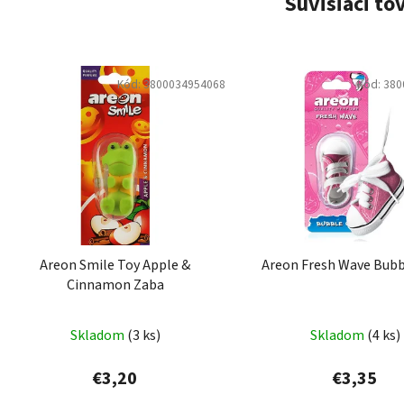
Súvisiaci to
Kód:
3800034954068
Kód:
380
Areon Smile Toy Apple &
Areon Fresh Wave Bub
Cinnamon Zaba
Skladom
(3 ks)
Skladom
(4 ks)
€3,20
€3,35