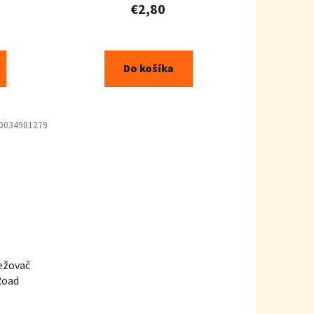
€2,80
Do košíka
0034981279
iežovač
Road