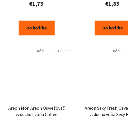
€1,73
€1,83
Do košíka
Do košíka
Kód:
3800034966566
Kód:
380
Areon Mon Areon Osviežovač
Areon Sexy Fresh,Osv
vzduchu– vôňa Coffee
vzduchu vôňa Sexy 