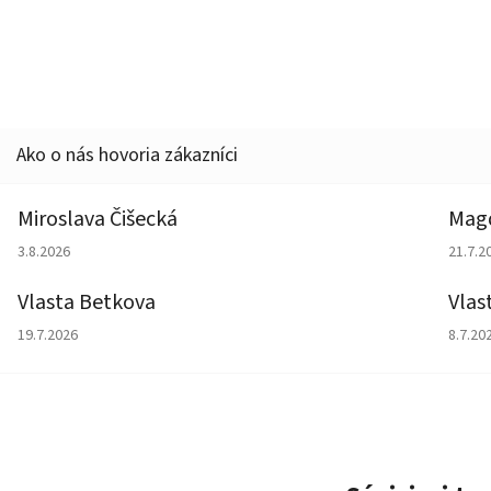
Miroslava Čišecká
Magd
Hodnotenie obchodu je 1 z 5 hviezdičiek.
Hodno
3.8.2026
21.7.2
Vlasta Betkova
Vlas
Hodnotenie obchodu je 5 z 5 hviezdičiek.
Hodno
19.7.2026
8.7.20