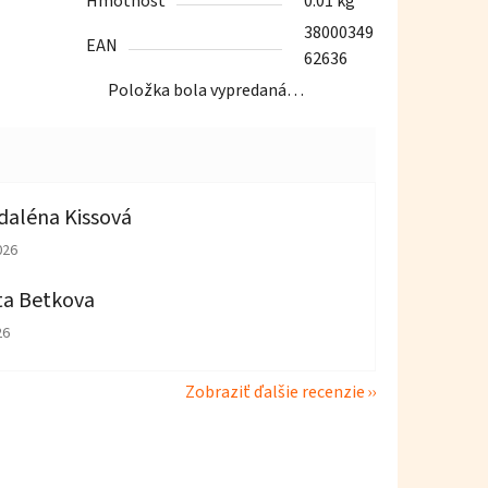
Hmotnosť
0.01 kg
38000349
EAN
62636
Položka bola vypredaná…
aléna Kissová
tenie obchodu je 5 z 5 hviezdičiek.
026
ta Betkova
tenie obchodu je 4 z 5 hviezdičiek.
26
Zobraziť ďalšie recenzie