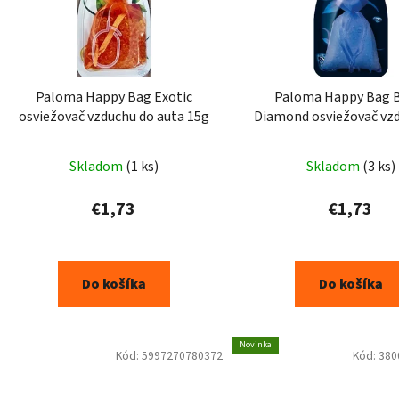
Paloma Happy Bag Exotic
Paloma Happy Bag 
osviežovač vzduchu do auta 15g
Diamond osviežovač vz
auta 15g
Skladom
(1 ks)
Skladom
(3 ks)
€1,73
€1,73
Do košíka
Do košíka
Novinka
Kód:
5997270780372
Kód:
380