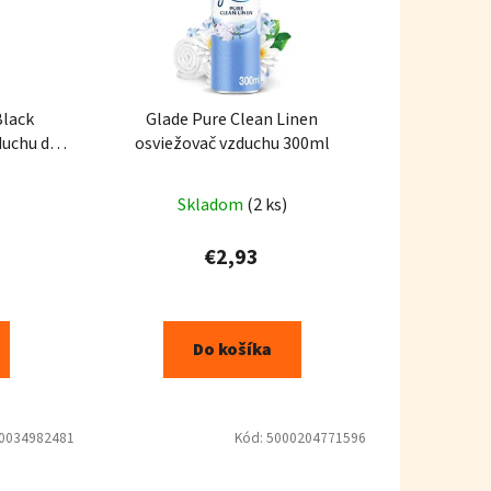
Black
Glade Pure Clean Linen
duchu do
osviežovač vzduchu 300ml
Skladom
(2 ks)
€2,93
Do košíka
0034982481
Kód:
5000204771596