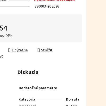
3800034962636
iek.
,54
 bez DPH
ková cena:
Opýtať sa
Strážiť
ať
Diskusia
Dodatočné parametre
Kategória
Do auta