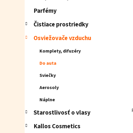
e
l
Parfémy
Čistiace prostriedky
Osviežovače vzduchu
Komplety, difuzéry
Do auta
Sviečky
Aerosoly
Náplne
Starostlivosť o vlasy
Kallos Cosmetics