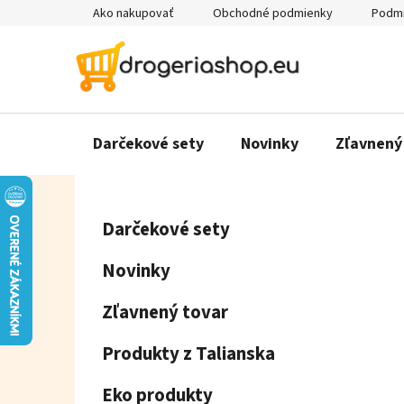
Prejsť
Ako nakupovať
Obchodné podmienky
Podmi
na
obsah
Darčekové sety
Novinky
Zľavnený
B
K
Preskočiť
Darčekové sety
a
o
kategórie
t
č
Novinky
e
n
g
ý
Zľavnený tovar
ó
p
r
Produkty z Talianska
a
i
e
n
Eko produkty