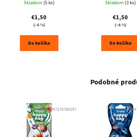
Skladom
(5 ks)
Skladom
(3 ks)
€1,50
€1,50
(–6 %)
(–6 %)
Do košíka
Do košíka
Podobné prod
Kód:
5997270780297
Kód:
599