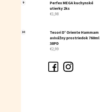
Perfex MEGA kuchynské
utierky 2ks
€1,98
Tesori D' Oriente Hammam
avivážny prostriedok 760ml
38PD
€2,99