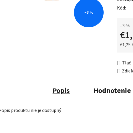
0,0
Kód:
z
–3 %
5
hviezdič
–3 %
€1
€1,25
Jednot
Tlač
Zdieľ
Popis
Hodnotenie
Popis produktu nie je dostupný