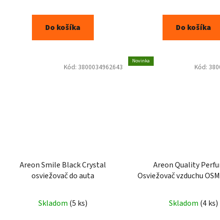
Do košíka
Do košíka
Novinka
Kód:
3800034962643
Kód:
380
Areon Smile Black Crystal
Areon Quality Perf
osviežovač do auta
Osviežovač vzduchu O
Skladom
(5 ks)
Skladom
(4 ks)