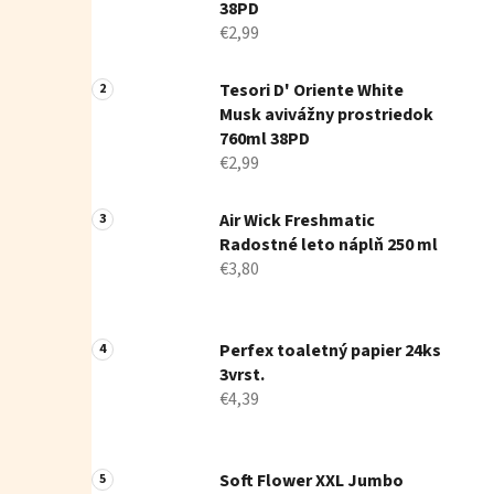
38PD
€2,99
Tesori D' Oriente White
Musk avivážny prostriedok
760ml 38PD
€2,99
Air Wick Freshmatic
Radostné leto náplň 250 ml
€3,80
Perfex toaletný papier 24ks
3vrst.
€4,39
Soft Flower XXL Jumbo