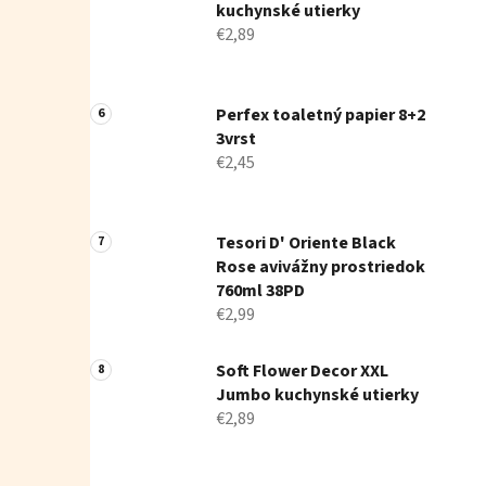
kuchynské utierky
€2,89
Perfex toaletný papier 8+2
3vrst
€2,45
Tesori D' Oriente Black
Rose avivážny prostriedok
760ml 38PD
€2,99
Soft Flower Decor XXL
Jumbo kuchynské utierky
€2,89