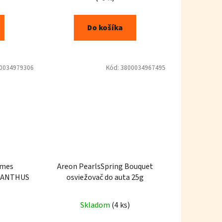
Do košíka
0034979306
Kód:
3800034967495
umes
Areon PearlsSpring Bouquet
SMANTHUS
osviežovač do auta 25g
Skladom
(4 ks)