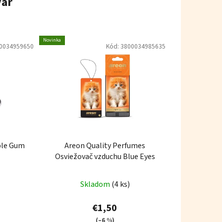
var
Novinka
0034959650
Kód:
3800034985635
ble Gum
Areon Quality Perfumes
Osviežovač vzduchu Blue Eyes
Skladom
(4 ks)
€1,50
(–6 %)