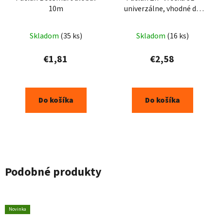
10m
univerzálne, vhodné do
mrazničky - 15ks
Skladom
(35 ks)
Skladom
(16 ks)
€1,81
€2,58
Do košíka
Do košíka
Podobné produkty
Novinka