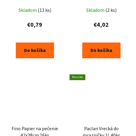
Skladom
(13 ks)
Skladom
(2 ks)
€0,79
€4,02
Do košíka
Do košíka
Novinka
Fino Papier na pečenie
Paclan Vrecká do
42x38cm 16ks
mrazničky 1L 40ks