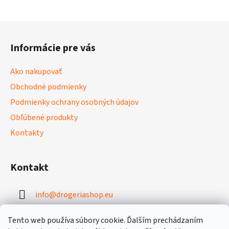
Z
á
Informácie pre vás
p
ä
Ako nakupovať
t
Obchodné podmienky
i
Podmienky ochrany osobných údajov
e
Obľúbené produkty
Kontakty
Kontakt
info
@
drogeriashop.eu
+421 949 331 131
Tento web používa súbory cookie. Ďalším prechádzaním