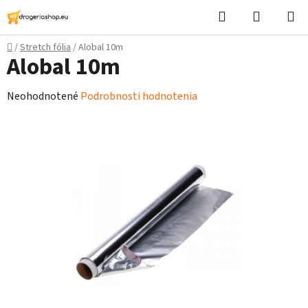
Prejsť
Hľadať
Nákupn
na
košík
obsah
Domov
/
Stretch fólia
/
Alobal 10m
Alobal 10m
Priemerné
Neohodnotené
Podrobnosti hodnotenia
hodnotenie
produktu
je
0,0
z
5
hviezdičiek.