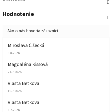
Hodnotenie
Miroslava Čišecká
Hodnotenie obchodu je 1 z 5 hviezdičiek.
3.8.2026
Magdaléna Kissová
Hodnotenie obchodu je 5 z 5 hviezdičiek.
21.7.2026
Vlasta Betkova
Hodnotenie obchodu je 5 z 5 hviezdičiek.
19.7.2026
Vlasta Betkova
Hodnotenie obchodu je 4 z 5 hviezdičiek.
8.7.2026