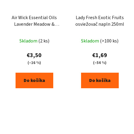
Air Wick Essential Oils
Lady Fresh Exotic Fruits
Lavender Meadow &
osviežovač napln 250ml
Bluebells náplň Levander
19ml
Skladom
(2 ks)
Skladom
(>100 ks)
€3,50
€1,69
(–16 %)
(–54 %)
Do košíka
Do košíka