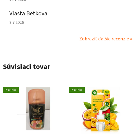
Vlasta Betkova
Hodnotenie obchodu je 4 z 5 hviezdičiek.
8.7.2026
Zobraziť ďalšie recenzie
Súvisiaci tovar
Novinka
Novinka