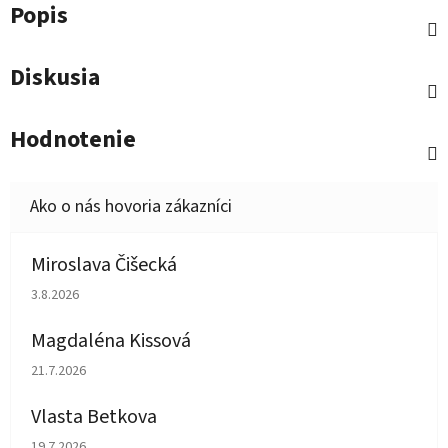
Popis
Diskusia
Hodnotenie
Miroslava Čišecká
Hodnotenie obchodu je 1 z 5 hviezdičiek.
3.8.2026
Magdaléna Kissová
Hodnotenie obchodu je 5 z 5 hviezdičiek.
21.7.2026
Vlasta Betkova
Hodnotenie obchodu je 5 z 5 hviezdičiek.
19.7.2026