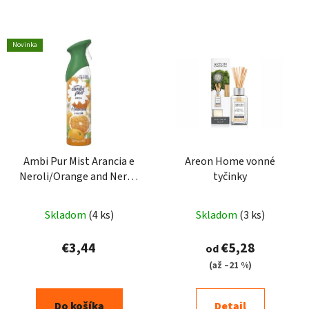
Novinka
Ambi Pur Mist Arancia e
Areon Home vonné
Neroli/Orange and Neroli
tyčinky
osviežovač vzduchu
185ml
Skladom
(4 ks)
Skladom
(3 ks)
€3,44
€5,28
od
(až –21 %)
Do košíka
Detail