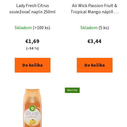
Lady Fresh Citrus
Air Wick Passion Fruit &
osviežovač napln 250ml
Tropical Mango náplň 19
ml
Skladom
(>100 ks)
Skladom
(5 ks)
€1,69
€3,44
(–54 %)
Do košíka
Do košíka
Novinka