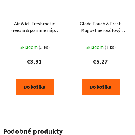
Air Wick Freshmatic
Glade Touch & Fresh
Freesia & jasmine náplň
Muguet aerosólový
250ml
osviežovač vzduchu náplň
3kx10mls
Skladom
(5 ks)
Skladom
(1 ks)
€3,91
€5,27
Do košíka
Do košíka
Podobné produkty