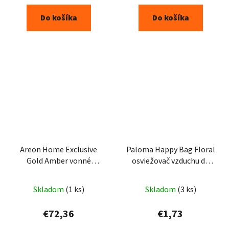
Do košíka
Do košíka
Areon Home Exclusive
Paloma Happy Bag Floral
Gold Amber vonné
osviežovač vzduchu do
tyčinky 1000ml
auta 15g
Skladom
(1 ks)
Skladom
(3 ks)
€72,36
€1,73