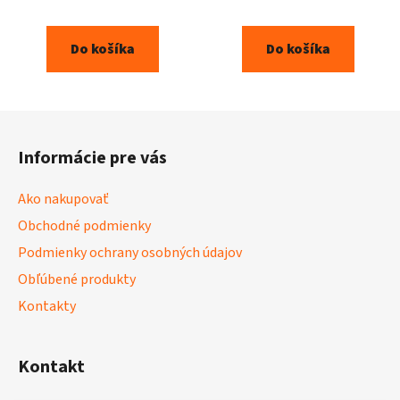
Do košíka
Do košíka
Z
á
Informácie pre vás
p
ä
Ako nakupovať
t
Obchodné podmienky
i
Podmienky ochrany osobných údajov
e
Obľúbené produkty
Kontakty
Kontakt