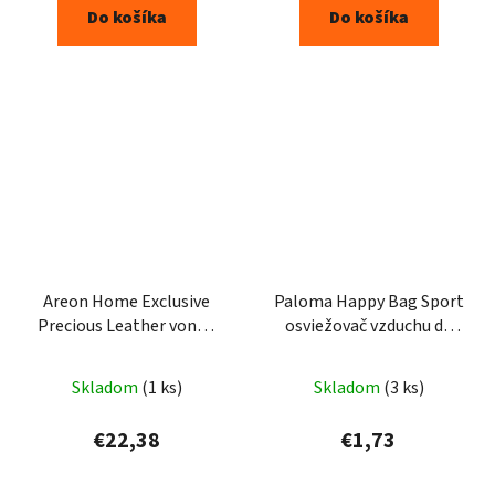
Do košíka
Do košíka
Areon Home Exclusive
Paloma Happy Bag Sport
Precious Leather vonné
osviežovač vzduchu do
tyčinky 150ml
auta 15g
Skladom
(1 ks)
Skladom
(3 ks)
€22,38
€1,73