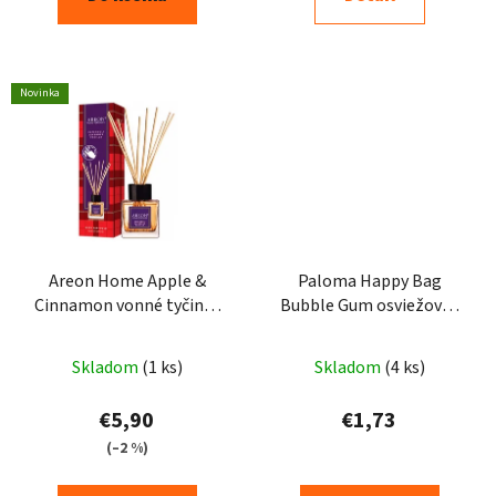
Novinka
Areon Home Apple &
Paloma Happy Bag
Cinnamon vonné tyčinky
Bubble Gum osviežovač
50ml
vzduchu do auta 15g
Skladom
(1 ks)
Skladom
(4 ks)
€5,90
€1,73
(–2 %)